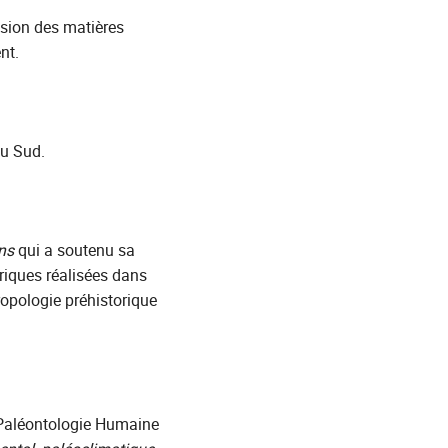
usion des matières
nt.
du Sud.
ns
qui a soutenu sa
oriques réalisées dans
ropologie préhistorique
e Paléontologie Humaine