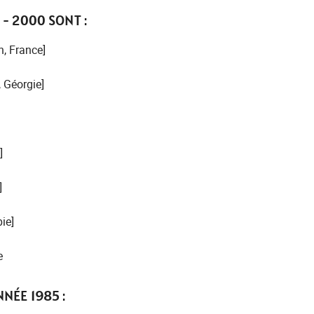
 - 2000 SONT :
, France]
 Géorgie]
]
]
ie]
e
NÉE 1985 :