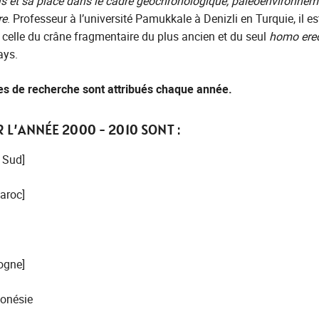
et sa place dans le cadre géochronologique, paléoenvironneme
re
. Professeur à l’université Pamukkale à Denizli en Turquie, il es
 celle du crâne fragmentaire du plus ancien et du seul
homo ere
ays.
es de recherche sont attribués chaque année.
 L’ANNÉE 2000 - 2010 SONT :
 Sud]
aroc]
ogne]
donésie