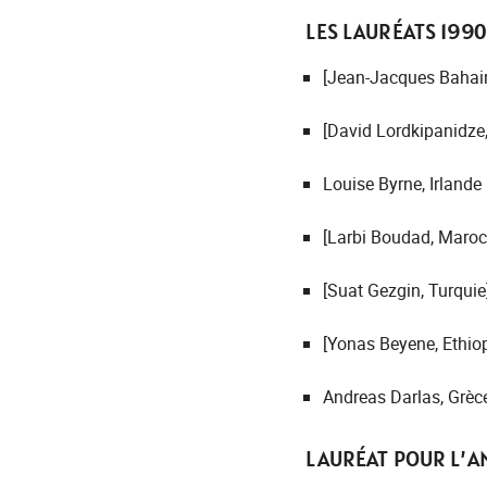
LES LAURÉATS 1990
[Jean-Jacques Bahain
[David Lordkipanidze,
Louise Byrne, Irlande
[Larbi Boudad, Maroc
[Suat Gezgin, Turquie
[Yonas Beyene, Ethiop
Andreas Darlas, Grèc
LAURÉAT POUR L’AN