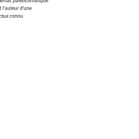
ntal, paléoclimatique
t l’auteur d’une
ctus
connu