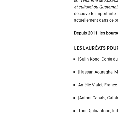
sur
l’Homme de Kokabas 
et culturel du Quaternai
découverte importante :
actuellement dans ce p
Depuis 2011, les bours
LES LAURÉATS POUR
[Sujin Kong, Corée du
[Hassan Aouraghe, M
Amélie Vialet, France
[Antoni Canals, Catal
Toni Djubiantono, In