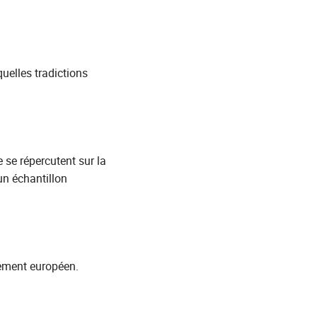
uelles tradictions
 se répercutent sur la
un échantillon
lement européen.