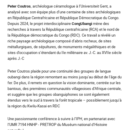
Peter Coutros
, archéologue céramologue à l’Universiteit Gent, a
analysé avec son équipe plus d’une centaine de sites archéologiques
en République Centrafricaine et République Démocratique du Congo.
Depuis 2024, le projet interdisciplinaire
CongUbangi
mène des
recherches à travers la République centrafricaine (RCA) et le nord de
la République démocratique du Congo (RDC). Ce travail a révélé un
riche paysage archéologique composé d’abris rocheux, de sites
métallurgiques, de sépultures, de monuments mégalithiques et de
sites d’occupation s’étendant du IIe millénaire av. J.-C. au XVIIe siècle
après J.-C
Peter Coutros plaide pour une continuité des groupes de langue
oubangi dans la région remontant au moins jusqu’au début de l’âge du
fer. De plus, il remets en question la vision dominante, centrée sur les
bantous, des premières communautés villageoises d’Afrique centrale,
et suggère que les groupes obanguiphones se sont également
étendus vers le sud à travers la forêt tropicale – possiblement jusqu’à
la région du Kwilu-Kasai en RDC
Une passionnante conférence à suivre à l’IPH, en partenariat avec
l’UMR 7194 HNHP - PRETROP du Muséum national d’Histoire